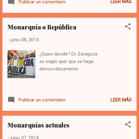
LEER MÁS
Publicar un comentario
de Economía Política Global de Izquierda
Unida se ha lanzado un documento
divulgativo con el que pretendemos romper
Monarquía o República
el bloqueo informativo sobre el TLC. Se trata
de una serie de 50 preguntas y respuestas
-
junio 08, 2014
que de forma pedagógica intentan desvelar
la importancia de un Tratado negociado de
¿Quien decide? En Zaragoza
espaldas a la ciudadanía y que apoyan los
se exigió ayer que se haga
principales grupos de poder económico y
democráticamente.
político. Esperamos que sea útil. Para una
lectura más cómoda el documento puede
descargarse en formato .pdf pinchando
aquí: 50 preguntas y respuestas sobre el
LEER MÁS
Publicar un comentario
Tratado de Libre Comercio entre Estados
Unidos y la Unión Europea
Monarquías actuales
-
junio 07, 2014