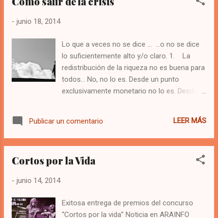
Cómo salir de la crisis
este año han sido: Chema Gregorio de la
Asociación de Vecinos de La Paz, y Javier
-
junio 18, 2014
Grassa de la Asociación de Vecinos de
Venecia. Dos incombustibles luchadores por
Lo que a veces no se dice … ...o no se dice
el barrio, las condiciones de vida, y los
lo suficientemente alto y/o claro. 1. La
derechos de todos, y promotores de
redistribución de la riqueza no es buena para
muchas causas igualitarias y fraternales.
todos… No, no lo es. Desde un punto
Bebida, comida y música con Bucardo Folk,
exclusivamente monetario no lo es. Desde
el Coro Libertario y la Tribu de Rorro han
un pensamiento guay, sí que lo es… porque
amenizado la fiesta. Texto leído por el druida
todos somos más felices y tal… pero si
Chema Gregorio: Nunca había pensado que
LEER MÁS
Publicar un comentario
estamos aquí es porque no todos somos
un día sería nombrado Druida. Menos aun
tan guays. Si redistribuyo es que le retiro
que estaría acompañado de Javier, el T...
poder a unos para dárselo a otros. Ya, ya… el
Cortos por la Vida
enriquecimiento fue injusto, el reparto de
rentas está desequilibrado… que sí, que sí…
-
junio 14, 2014
Sólo aviso, “esos” a lo que les vamos a
retirar poder y acceso a más poder… no se
Exitosa entrega de premios del concurso
van a quedar sentados. Van a luchar, tienen
“Cortos por la vida” Noticia en ARAINFO