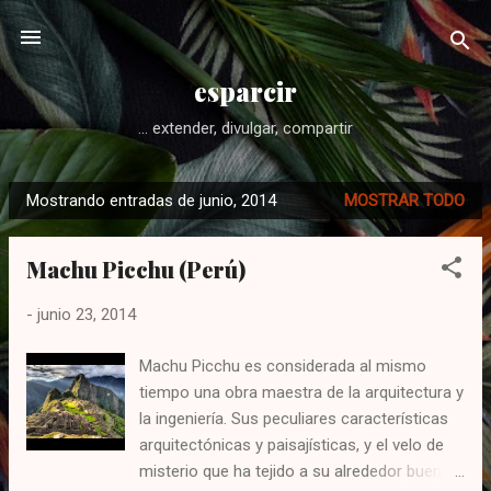
Ir al contenido principal
esparcir
... extender, divulgar, compartir
Mostrando entradas de junio, 2014
MOSTRAR TODO
E
n
Machu Picchu (Perú)
t
r
-
junio 23, 2014
a
d
Machu Picchu es considerada al mismo
a
tiempo una obra maestra de la arquitectura y
s
la ingeniería. Sus peculiares características
arquitectónicas y paisajísticas, y el velo de
misterio que ha tejido a su alrededor buena