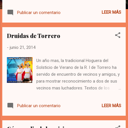
parte de la literatura publicada sobre el sitio,
lo han convertido en uno de los destinos
LEER MÁS
Publicar un comentario
turísticos más populares del planeta.
Wikipedia
Druidas de Torrero
-
junio 21, 2014
Un año mas, la tradicional Hoguera del
Solsticio de Verano de la R. I de Torrero ha
servido de encuentro de vecinos y amigos, y
para mostrar reconocimiento a dos de sus
vecinos mas luchadores. Textos de los
Druidas al final. Las Asociaciones Vecinales
de La Paz y El Cantero de la República
LEER MÁS
Publicar un comentario
Independiente de Torrero han organizado la
Hoguera del Solsticio de Verano 2014. Los
Druidas elegidos para encender la hoguera